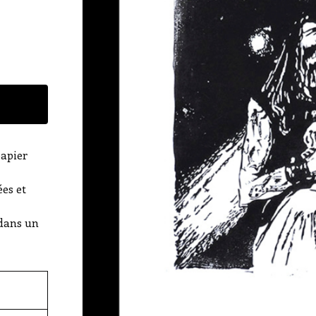
.
papier
ées et
 dans un