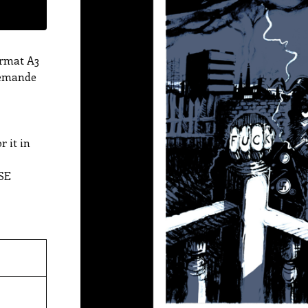
ormat A3
demande
 it in
SE