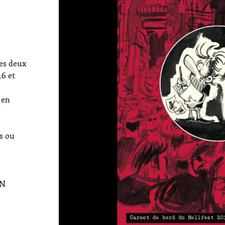
des deux
6 et
 en
s
s ou
EN