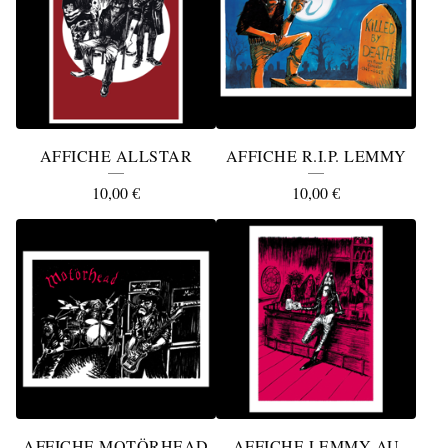
C
E
S
S
O
AFFICHE ALLSTAR
AFFICHE R.I.P. LEMMY
I
10,00
€
10,00
€
R
E
S
AFFICHE MOTÖRHEAD
AFFICHE LEMMY AU