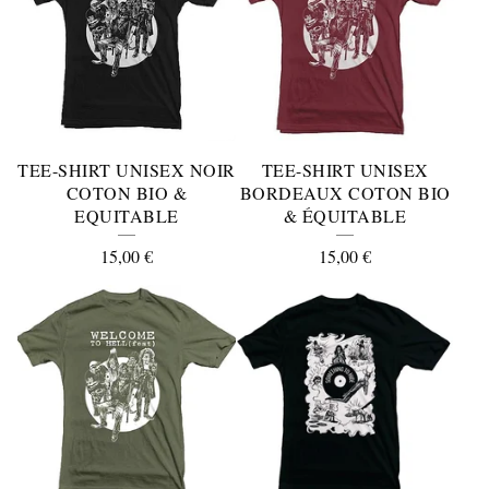
E
-
S
H
I
TEE-SHIRT UNISEX NOIR
TEE-SHIRT UNISEX
R
COTON BIO &
BORDEAUX COTON BIO
EQUITABLE
& ÉQUITABLE
T
15,00
€
15,00
€
S